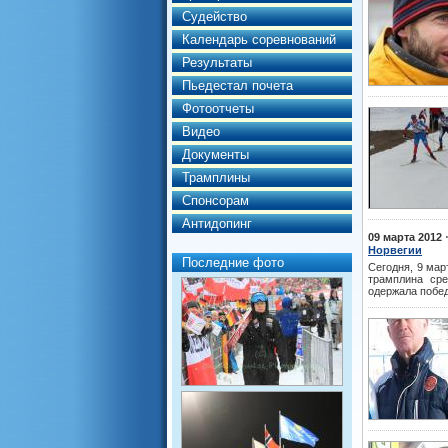
Судейство
Календарь соревнований
Результаты
Пьедестал почета
Фотоотчеты
Видео
Документы
Трамплины
Спонсорам
Антидопинг
09 марта 2012
Норвегии
Последние фото
Сегодня, 9 мар
трамплина сре
одержала побед