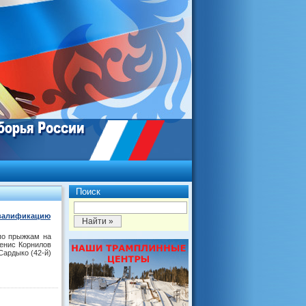
Поиск
квалификацию
 по прыжкам на
енис Корнилов
Сардыко (42-й)