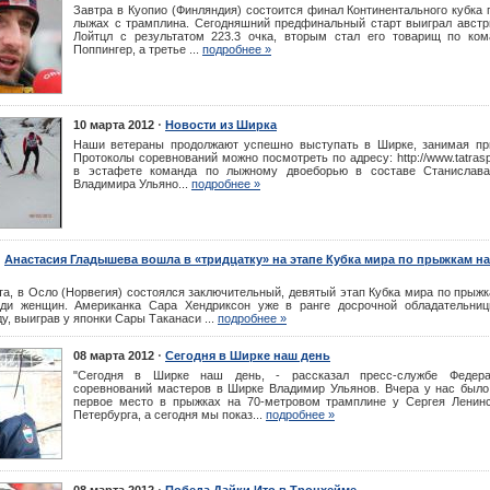
Завтра в Куопио (Финляндия) состоится финал Континентального кубка
лыжах с трамплина. Сегодняшний предфинальный старт выиграл австр
Лойтцл с результатом 223.3 очка, вторым стал его товарищ по ко
Поппингер, а третье ...
подробнее »
⋅
10 марта 2012
Новости из Ширка
Наши ветераны продолжают успешно выступать в Ширке, занимая пр
Протоколы соревнований можно посмотреть по адресу: http://www.tatraspo
в эстафете команда по лыжному двоеборью в составе Станислава
Владимира Ульяно...
подробнее »
⋅
Анастасия Гладышева вошла в «тридцатку» на этапе Кубка мира по прыжкам н
та, в Осло (Норвегия) состоялся заключительный, девятый этап Кубка мира по прыж
ди женщин. Американка Сара Хендриксон уже в ранге досрочной обладательни
у, выиграв у японки Сары Таканаси ...
подробнее »
⋅
08 марта 2012
Сегодня в Ширке наш день
"Сегодня в Ширке наш день, - рассказал пресс-службе Федера
соревнований мастеров в Ширке Владимир Ульянов. Вчера у нас было
первое место в прыжках на 70-метровом трамплине у Сергея Ленинс
Петербурга, а сегодня мы показ...
подробнее »