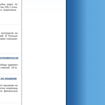
убка мира по
ом 295.1 очка.
го трамплина -
 ветеранов на
ний. В Польше
Ширке хорошая,
отправится на
Победу одержал
ставший 16-м.
а по прыжкам
 по прыжкам на
 очка норвежца
рую финальную