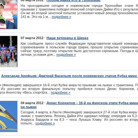
⋅
08 марта 2012
Победа Дайки Ито в Тронхейме
На проходившем сегодня в норвежском городе Тронхейме этапе К
прыжкам с трамплина победил японский спортсмен Дайки Ито с результат
Он же во второй зачетной попытке установил новый рекорд тронхеймско
141 м. Это на 1 м...
подробнее »
⋅
07 марта 2012
Наши ветераны в Ширке
Как сообщили пресс-службе Федерации представители нашей команды
соревнованиях в польском городе Ширке, прошло открытие соревнова
сейчас траур, поэтому открытие было достаточно скромным. Погода в 
летная, условия для...
подробнее »
⋅
Александр Арефьев: Дмитрий Васильев после норвежских этапов Кубка мира 
и (Финляндия) завершился 16-й этап Кубка мира по прыжкам на лыжах с трамплина. 
 Из россиян во вторую финальную попытку пробился только Денис Корнилов, 
рта Агентству «Весь спорт&ra...
подробнее »
⋅
04 марта 2012
Денис Корнилов – 16-й на финском этапе Кубка мир
на лыжах
Сегодня, 4 марта, в Лахти (Финляндия) завершился 27-й этап Кубка мира
лыжах с трамплина. Японец Дайки Ито одержал победу, опередив на 6,3
Андерса Бардала и на 8,3 – чеха Лукаша Хлаву. Из россиян во вто
попытк...
подробнее »