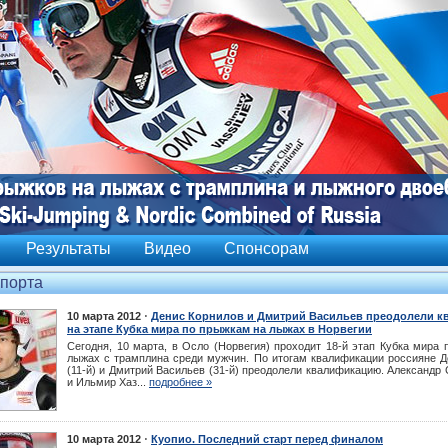
Результаты
Видео
Спонсорам
спорта
⋅
10 марта 2012
Денис Корнилов и Дмитрий Васильев преодолели 
на этапе Кубка мира по прыжкам на лыжах в Норвегии
Сегодня, 10 марта, в Осло (Норвегия) проходит 18-й этап Кубка мира
лыжах с трамплина среди мужчин. По итогам квалификации россияне Д
(11-й) и Дмитрий Васильев (31-й) преодолели квалификацию. Александр 
и Ильмир Хаз...
подробнее »
⋅
10 марта 2012
Куопио. Последний старт перед финалом