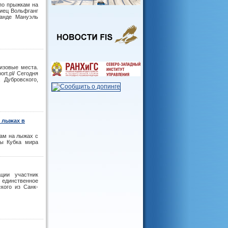
 по прыжкам на
иец Вольфганг
манде Мануэль
изовые места.
rt.pl/ Сегодня
 Дубровского,
а лыжах в
кам на лыжах с
цы Кубка мира
ции участник
 единственное
кого из Санк-