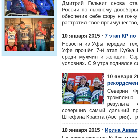
Дмитрий Гельвиг снова ста
России по лыжному двоеборью
обеспечив себе фору на гонку
растратил свое преимущество,
⋅
10 января 2015
7 этап КР п
Новости из Уфы передает тех
Уфе прошёл 7-й этап Кубка 
среди мужчин и женщин. Сор
условиях. С 9 утра поднялся си
10 января 2
рекордсмен
Северин Фр
трамплина
результат 
совершив самый дальний пры
Штефана Крафта (Австрия), т
⋅
10 января 2015
Ирина Аввак