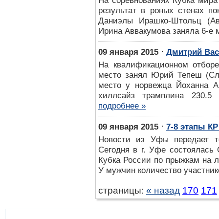
На соревнованиях Кубка мира
результат в роных стенах по
Даниэлы Ирашко-Штольц (Авс
Ирина Аввакумова заняла 6-е 
⋅
09 января 2015
Дмитрий Вас
На квалификационном отборе
место занял Юрий Тепеш (Сло
место у норвежца Йоханна А
хиллсайз трамплина 230.5
подробнее »
⋅
09 января 2015
7-8 этапы КР
Новости из Уфы передает т
Сегодня в г. Уфе состоялась 
Кубка России по прыжкам на 
У мужчин количество участник
страницы:
« назад
170
171