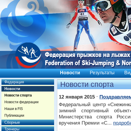
Новости
Результаты
Ви
Федерация
Новости спорта
Новости
Новости спорта
⋅
12 января 2015
Поздравляем
Новости федерации
Федеральный центр «Снежинк
Наши в FIS
зимний спортивный объект
Публикации
Министерства спорта Росс
вручения Премии «С...
подроб
Сборные
Тренеры