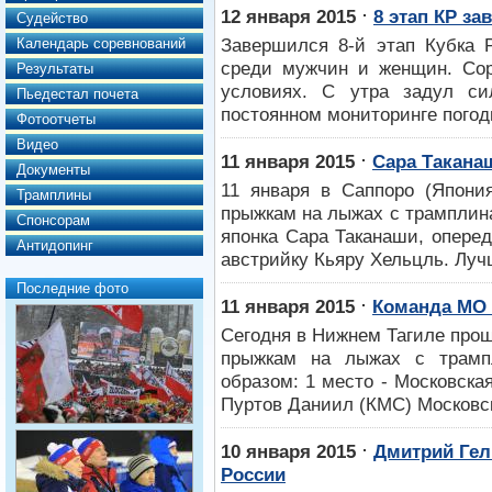
⋅
12 января 2015
8 этап КР з
Судейство
Завершился 8-й этап Кубка 
Календарь соревнований
среди мужчин и женщин. Сор
Результаты
условиях. С утра задул си
Пьедестал почета
постоянном мониторинге погод
Фотоотчеты
Видео
⋅
11 января 2015
Сара Такана
Документы
11 января в Саппоро (Япони
Трамплины
прыжкам на лыжах с трамплин
Спонсорам
японка Сара Таканаши, опереди
Антидопинг
австрийку Кьяру Хельцль. Луч
Последние фото
⋅
11 января 2015
Команда МО 
Сегодня в Нижнем Тагиле про
прыжкам на лыжах с трамп
образом: 1 место - Московская 
Пуртов Даниил (КМС) Московск
⋅
10 января 2015
Дмитрий Гел
России