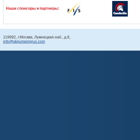
Наши спонcоры и партнеры:
119992, г.Москва, Лужнецкая наб., д.8,
info@skijumpingrus.com