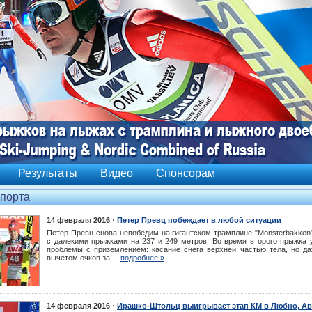
Результаты
Видео
Спонсорам
спорта
⋅
14 февраля 2016
Петер Превц побеждает в любой ситуации
Петер Превц снова непобедим на гигантском трамплине "Monsterbakken
c далекими прыжками на 237 и 249 метров. Во время второго прыжка 
проблемы с приземлением: касание снега верхней частью тела, но д
вычетом очков за ...
подробнее »
⋅
14 февраля 2016
Ирашко-Штольц выигрывает этап КМ в Любно, А