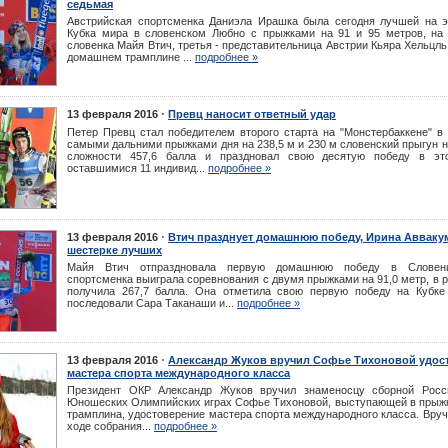
седьмая
Австрийская спортсменка Даниэла Ирашка была сегодня лучшей на э
Кубка мира в словенском Любно с прыжками на 91 и 95 метров, на
словенка Майя Втич, третья - представительница Австрии Кьяра Хельцль
домашнем трамплине ...
подробнее »
⋅
13 февраля 2016
Превц наносит ответный удар
Петер Превц стал победителем второго старта на "Moнстербаккене" в 
самыми дальними прыжками дня на 238,5 м и 230 м словенский прыгун 
сложности 457,6 балла и праздновал свою десятую победу в эт
оставшимися 11 индивид...
подробнее »
⋅
13 февраля 2016
Втич празднует домашнюю победу, Ирина Авваку
шестерке лучших
Mайя Втич отпраздновала первую домашнюю победу в Словени
спортсменка выиграла соревнования с двумя прыжками на 91,0 метр, в р
получила 267,7 балла. Она отметила свою первую победу на Кубке
последовали Сaрa Таканаши и...
подробнее »
⋅
13 февраля 2016
Александр Жуков вручил Софье Тихоновой удос
мастера cпорта международного класса
Президент ОКР Александр Жуков вручил знаменосцу сборной Росс
Юношеских Олимпийских играх Софье Тихоновой, выступающей в прыжк
трамплина, удостоверение мастера спорта международного класса. Вру
ходе собрания...
подробнее »