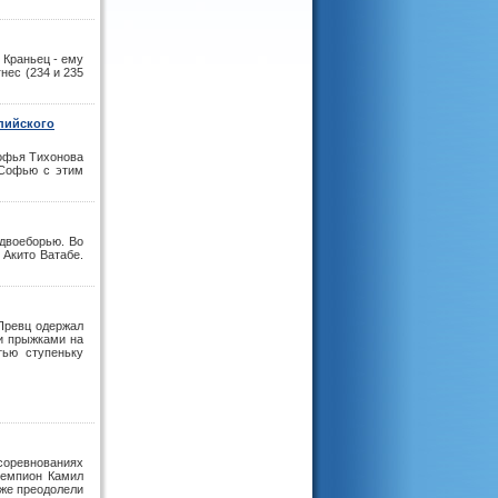
 Краньец - ему
нес (234 и 235
пийского
офья Тихонова
 Софью с этим
двоеборью. Во
 Акито Ватабе.
Превц одержал
и прыжками на
тью ступеньку
соревнованиях
чемпион Камил
кже преодолели