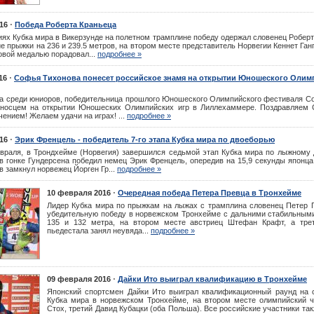
⋅
16
Победа Роберта Краньеца
ях Кубка мира в Викерзунде на полетном трамплине победу одержал словенец Роберт
е прыжки на 236 и 239.5 метров, на втором месте представитель Норвегии Кеннет Ганг
овой медалью порадовал...
подробнее »
⋅
16
Софья Тихонова понесет российское знамя на открытии Юношеского Олим
а среди юниоров, победительница прошлого Юношеского Олимпийского фестиваля С
носцем на открытии Юношеских Олимпийских игр в Лиллехаммере. Поздравляем
ением! Желаем удачи на играх! ...
подробнее »
⋅
16
Эрик Френцель - победитель 7-го этапа Кубка мира по двоеборью
евраля, в Трондхейме (Норвегия) завершился седьмой этап Кубка мира по лыжному 
в гонке Гундерсена победил немец Эрик Френцель, опередив на 15,9 секунды японца
в замкнул норвежец Йорген Гр...
подробнее »
⋅
10 февраля 2016
Очередная победа Петера Превца в Тронхейме
Лидер Кубка мира по прыжкам на лыжах с трамплина словенец Петер 
убедительную победу в норвежском Тронхейме с дальними стабильным
135 и 132 метра, на втором месте австриец Штефан Крафт, а тре
пьедестала занял неувяда...
подробнее »
⋅
09 февраля 2016
Дайки Ито выиграл квалификацию в Тронхейме
Японский спортсмен Дайки Ито выиграл квалификационный раунд на 
Кубка мира в норвежском Тронхейме, на втором месте олимпийский 
Стох, третий Давид Кубацки (оба Польша). Все российские участники та