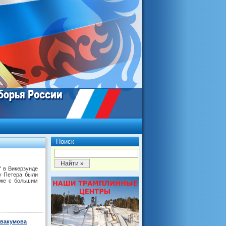
Поиск
" в Викерзунде
у Петера были
аже с большим
ввакумова