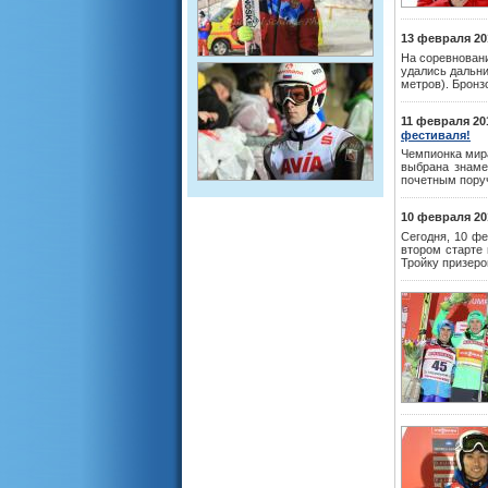
13 февраля 20
На соревновани
удались дальни
метров). Бронз
11 февраля 20
фестиваля!
Чемпионка мир
выбрана знаме
почетным поруч
10 февраля 20
Сегодня, 10 ф
втором старте 
Тройку призеро