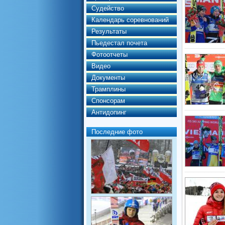
Судейство
Календарь соревнований
Результаты
Пьедестал почета
Фотоотчеты
Видео
Документы
Трамплины
Спонсорам
Антидопинг
Последние фото