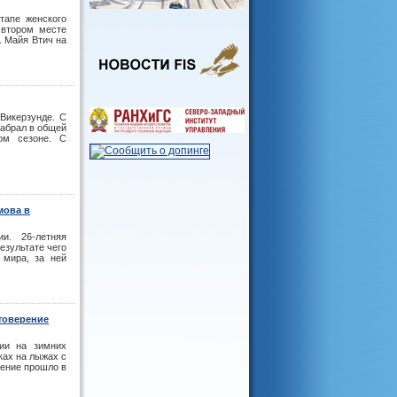
тапе женского
 втором месте
. Майя Втич на
Викерзунде. С
набрал в общей
ом сезоне. С
мова в
и. 26-летняя
езультате чего
 мира, за ней
товерение
ии на зимних
ах на лыжах с
чение прошло в