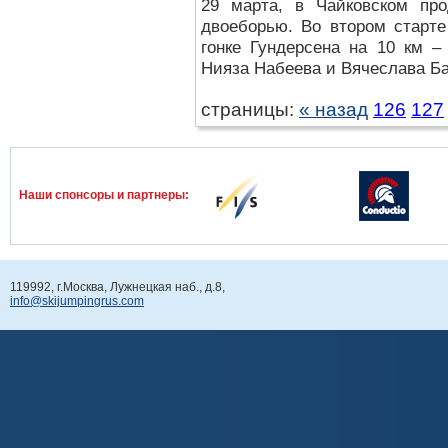
29 марта, в Чайковском пр
двоеборью. Во втором старте
гонке Гундерсена на 10 км –
Нияза Набеева и Вячеслава Бар
страницы:
« назад
126
127
Наши спонcоры и партнеры:
119992, г.Москва, Лужнецкая наб., д.8,
info@skijumpingrus.com