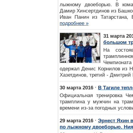
лыжному двоеборью. В ком
Дамир Хинсертдинов из Башко
Иван Панин из Татарстана, 
подробнее »
31 марта 20
большом т
На состоя
трамплинн
Чемпионат
одержал Денис Корнилов из Н
Хазетдинов, третий - Дмитрий
⋅
30 марта 2016
В Тагиле теп
Официальная тренировка Че
трамплина у мужчин на трамп
времени из-за погодных услови
⋅
29 марта 2016
Эрнест Яхин 
по лыжному двоеборью. Нияз