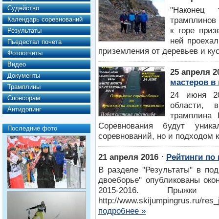
Судейство
"Наконец 
трамплинов 
Календарь соревнований
к горе приз
Результаты
ней проехал
Пьедестал почета
приземления от деревьев и ку
Фотоотчеты
Видео
25 апреля 2
Документы
мастеров в
Трамплины
24 июня 20
Спонсорам
области, 
Антидопинг
трамплина 
Соревнования будут уник
Последние фото
соревнований, но и подходом к
⋅
21 апреля 2016
Рейтинги по
В разделе "Результаты" в по
двоеборье" опубликованы око
2015-2016. Прыж
http://www.skijumpingrus.ru/re
подробнее »